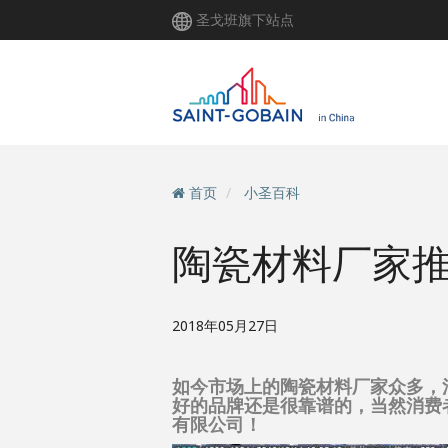
跳
圣戈班旗下站点
转
到
主
要
内
容
首页
小圣百科
陶瓷材料厂家
2018年05月27日
如今市场上的陶瓷材料厂家众多，
好的品牌还是很靠谱的，当然消费
有限公司！