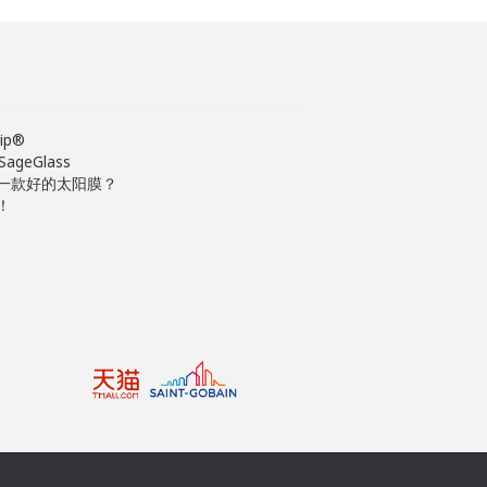
ip®
eGlass
一款好的太阳膜？
！
Footer