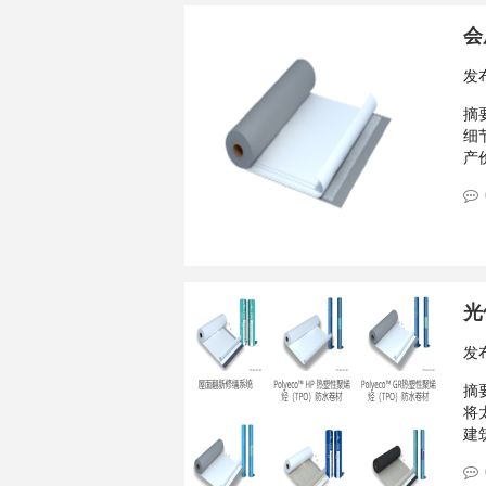
会
发
摘要
细
产
光
发
摘要
将
建