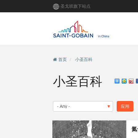
跳
圣戈班旗下站点
转
到
主
要
内
容
首页
小圣百科
小圣百科
氮