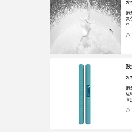
发
摘要
复
料
数
发
摘要
运
直