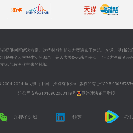
费者提供创新解决方案。这些材料和解决方案遍布于建筑、交通、基础设
它们是每个人幸福生活的源泉，是人类美好未来的基石；不仅为消费者带
能效和气候变化带来的挑战。
© 2004-2024 圣戈班（中国）投资有限公司 版权所有
沪ICP备05036785
沪公网安备31010902003119号
网络违法犯罪举报
乐搜圣戈班
领英
腾讯