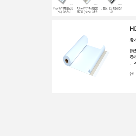
H
发
摘要
卷
。
分
页