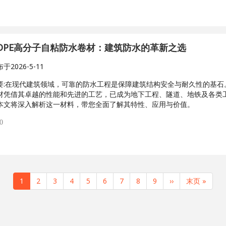
DPE高分子自粘防水卷材：建筑防水的革新之选
布于
2026-5-11
:
在现代建筑领域，可靠的防水工程是保障建筑结构安全与耐久性的基石。
材凭借其卓越的性能和先进的工艺，已成为地下工程、隧道、地铁及各类
本文将深入解析这一材料，带您全面了解其特性、应用与价值。
0
当
1
页
2
页
3
页
4
页
5
页
6
页
7
页
8
页
9
下
››
末
末页 »
前
面
面
面
面
面
面
面
面
一
页
页
页