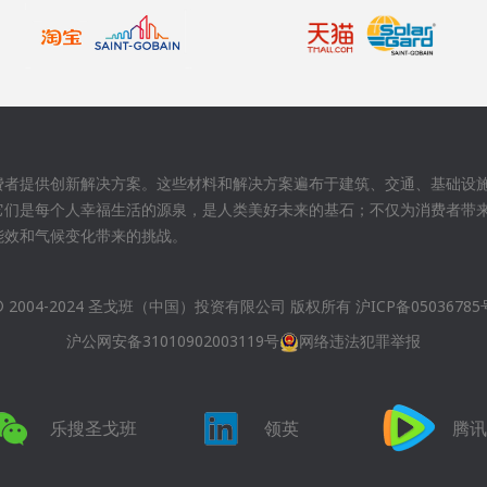
费者提供创新解决方案。这些材料和解决方案遍布于建筑、交通、基础设
它们是每个人幸福生活的源泉，是人类美好未来的基石；不仅为消费者带
能效和气候变化带来的挑战。
© 2004-2024 圣戈班（中国）投资有限公司 版权所有
沪ICP备05036785
沪公网安备31010902003119号
网络违法犯罪举报
乐搜圣戈班
领英
腾讯