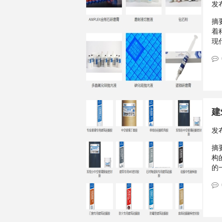
发
摘要
着
现
建
发
摘要
构
的