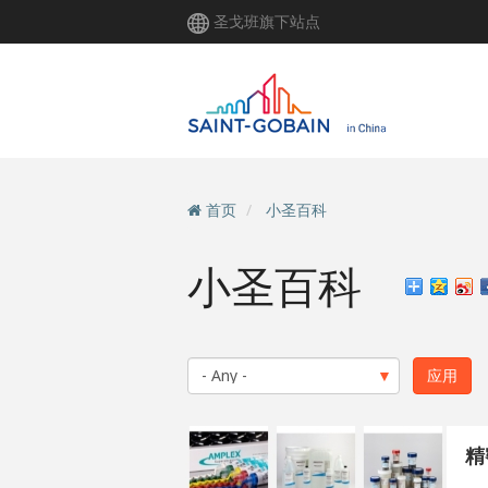
跳
圣戈班旗下站点
转
到
主
要
内
容
首页
小圣百科
小圣百科
精