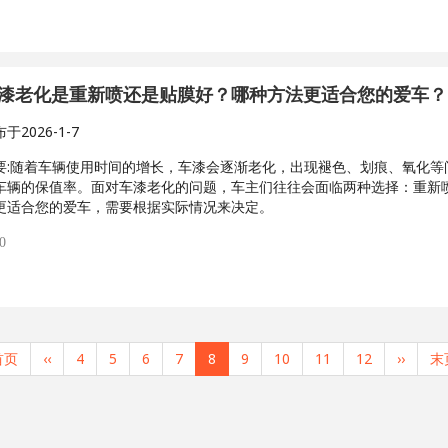
漆老化是重新喷还是贴膜好？哪种方法更适合您的爱车？
布于
2026-1-7
:
随着车辆使用时间的增长，车漆会逐渐老化，出现褪色、划痕、氧化等
车辆的保值率。面对车漆老化的问题，车主们往往会面临两种选择：重新
更适合您的爱车，需要根据实际情况来决定。
0
首页
前
‹‹
页
4
页
5
页
6
页
7
当
8
页
9
页
10
页
11
页
12
下
››
末
末
一
面
面
面
面
前
面
面
面
面
一
页
页
页
页