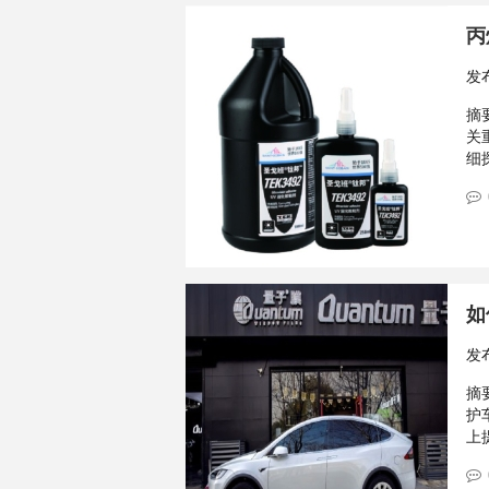
丙
发
摘要
关
细
如
发
摘要
护
上