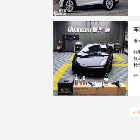
车
发
摘要
低
种
分
页
首
« 
页