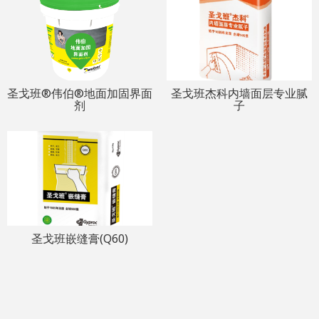
圣戈班®伟伯®地面加固界面
圣戈班杰科内墙面层专业腻
剂
子
圣戈班嵌缝膏(Q60)