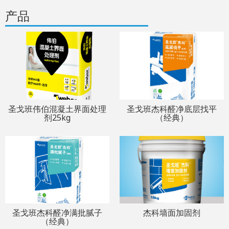
产品
圣戈班伟伯混凝土界面处理
圣戈班杰科醛净底层找平
剂25kg
（经典）
圣戈班杰科醛净满批腻子
杰科墙面加固剂
（经典）