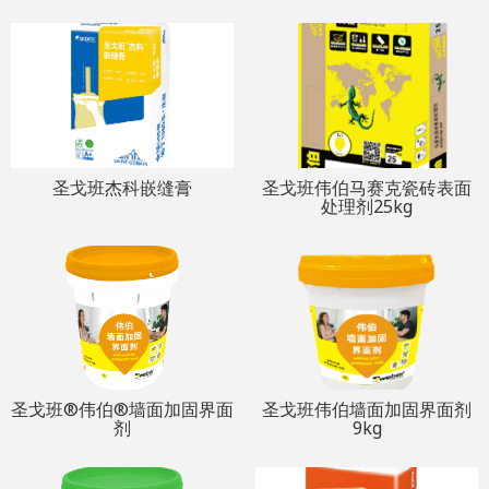
圣戈班杰科嵌缝膏
圣戈班伟伯马赛克瓷砖表面
处理剂25kg
圣戈班®伟伯®墙面加固界面
圣戈班伟伯墙面加固界面剂
剂
9kg