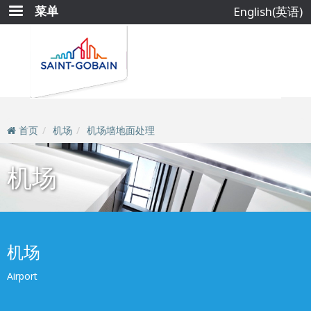
跳
菜单
English(英语)
转
到
主
要
内
容
首页
机场
机场墙地面处理
机场
机场
Airport