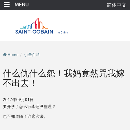
Skip
MENU
简体中文
to
main
content
Home
小圣百科
什么仇什么怨！我妈竟然咒我嫁
不出去！
2017年09月01日
要开学了怎么行李还没整理？
也不知道随了谁这么懒。