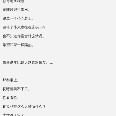
你肯定比我懂。
要随时记得带水。
得拿一个茶壶装上。
要带个小风扇挂在床头吗？
也不知道你宿舍什么情况。
希望和家一样隔热。
果然是年纪越大越喜欢做梦……
那都带上。
哎呀都装不下了。
你看看你。
化妆品带这么大堆做什么？
大学没人管了。