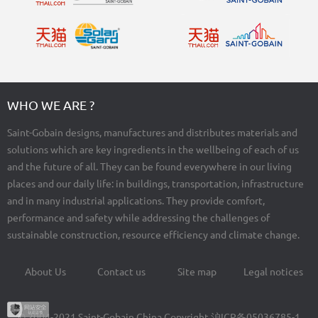
WHO WE ARE ?
Saint-Gobain designs, manufactures and distributes materials and
solutions which are key ingredients in the wellbeing of each of us
and the future of all. They can be found everywhere in our living
places and our daily life: in buildings, transportation, infrastructure
and in many industrial applications. They provide comfort,
performance and safety while addressing the challenges of
sustainable construction, resource efficiency and climate change.
About Us
Contact us
Site map
Legal notices
Footer
menu
© 2004-2021 Saint-Gobain China Copyright
沪ICP备05036785-1