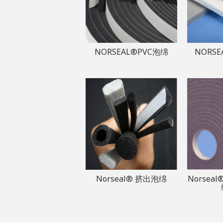
NORSEAL®PVC泡绵
NORS
Norseal® 挤出泡绵
Norseal