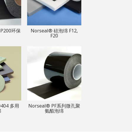
GP200环保
Norseal® 硅泡绵 F12,
F20
0404 多用
Norseal® PF系列微孔聚
绵
氨酯泡绵