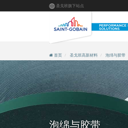
跳
圣戈班旗下站点
转
到
主
要
内
容
首页
圣戈班高新材料
泡绵与胶带
泡绵与胶带