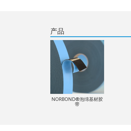
产品
NORBOND®泡绵基材胶
带