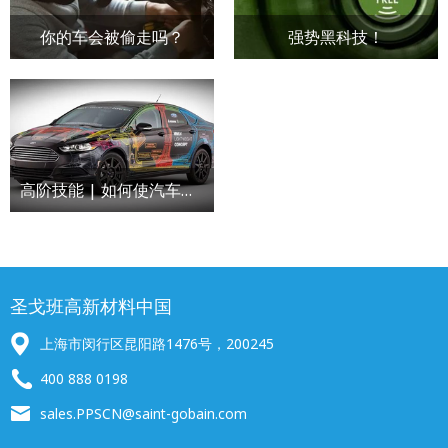
你的车会被偷走吗？
强势黑科技！
高阶技能 | 如何使汽车更省油？
圣戈班高新材料中国
上海市闵行区昆阳路1476号，200245
400 888 0198
sales.PPSCN@saint-gobain.com