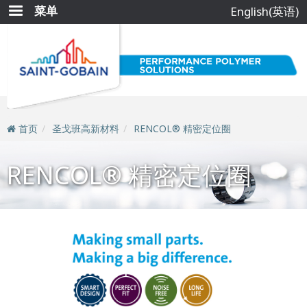
跳
菜单
English(英语)
转
到
主
要
内
容
首页
圣戈班高新材料
RENCOL® 精密定位圈
RENCOL® 精密定位圈