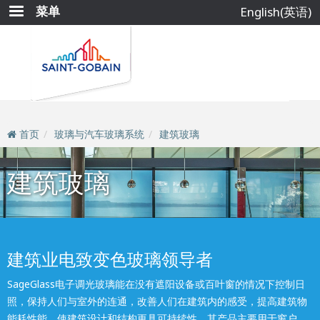
跳
菜单
English(英语)
转
到
主
要
内
容
首页
玻璃与汽车玻璃系统
建筑玻璃
建筑玻璃
建筑业电致变色玻璃领导者
SageGlass电子调光玻璃能在没有遮阳设备或百叶窗的情况下控制日
照，保持人们与室外的连通，改善人们在建筑内的感受，提高建筑物
能耗性能，使建筑设计和结构更具可持续性，其产品主要用于窗户、