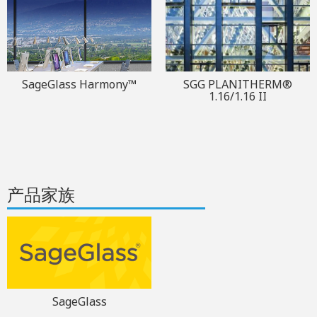
SageGlass Harmony™
SGG PLANITHERM®
1.16/1.16 II
产品家族
SageGlass