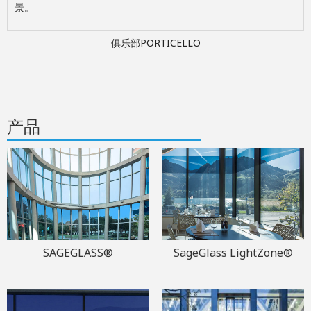
景。
俱乐部PORTICELLO
产品
SAGEGLASS®
SageGlass LightZone®